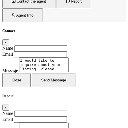
Contact the agent
Report
Agent Info
Contact
×
Name
Email
Message
Close
Send Message
Report
×
Name
Email