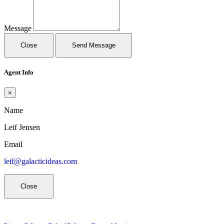
Message
Close
Send Message
Agent Info
×
Name
Leif Jensen
Email
leif@galacticideas.com
Close